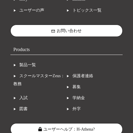
ユーザーの声
トピックス一覧
お問い合わせ
mail_outline
Products
製品一覧
スクールマスターZeus：
保護者連絡
教務
募集
入試
学納金
図書
外字
ユーザーヘルプ：H-Athena?