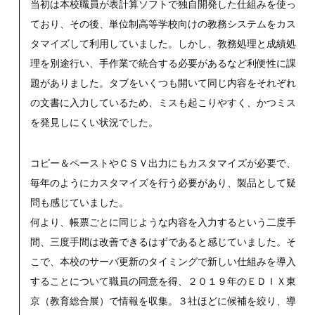
当初は本校職員が表計算ソフトで独自開発した仕組みを使っ
ており、その後、単位制高等学校向けの教務システムをカス
タマイズして利用していました。しかし、教務処理と成績処
理を別途行い、手作業で統合する必要があるなど利便性に課
題がありました。タブをいくつも開いて同じ内容をそれぞれ
の文書に入力しているため、ミスも起こりやすく、かつミス
を発見しにくい状況でした。
コピー＆ペーストやＣＳＶ出力にもカスタマイズが必要で、
毎年のようにカスタマイズを行う必要があり、製品として疑
問も感じていました。
何より、帳票ごとに同じような内容を入力するという二度手
間、三度手間は改善できるはずであると感じていました。そ
こで、本校のサーバ更新のタイミングで新しい仕組みを導入
することについて職員の同意を得、２０１９年のＥＤＩＸ東
京（教育総合展）で情報を収集。３社ほどに候補を絞り、導