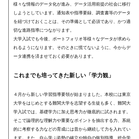
様々な情報のデータ化が進み、データ活用前提の社会に移行
しようとしています。通知表や指導要録、調査書等のデータ
を紐づけておくことは、その準備として必須であり、かつ適
切な進路指導につながります。
大学入試でも今後、ポートフォリオ等様々なデータが求めら
れるようになります。そのときに慌てないように、今からデ
ータ連携を済ませておく必要があります。
これまでも培ってきた新しい「学力観」
４月から新しい学習指導要領が始まりました。本校には東京
大学をはじめとする難関大学を志望する生徒も多く、難関大
学入試では、基礎学力に加え思考力が徹底的に試されます。
そこで論理的な理解力や重要なポイントを抽出する力、系統
的に考察する力などの育成には昔から継続して力を入れてい
ます。また、自ら学ぶ姿勢の確立や独自の個別指導、総合学