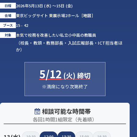
2026年5月13日 (水) 〜15日 (金)
日程
東京ビッグサイト 東展示場2ホール［
地図
］
会場
15 - 42
ブース
本気で校務を改善したい私立小中高の教職員
対象
（校長・教頭・教務部長・入試広報部長・ICT担当者ほ
か）
5/12
(火)
締切
※満席になり次第終了
相談可能な時間帯
各回1時間1組限定（先着順）
13(水)
10:30
12:00
13:30
15:00
16:30