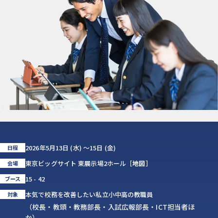
2026年5月13日 (水) 〜15日 (金)
日程
東京ビッグサイト 東展示場2ホール［
地図
］
会場
15 - 42
ブース
本気で校務を改善したい私立小中高の教職員
対象
（校長・教頭・教務部長・入試広報部長・ICT担当者ほ
か）